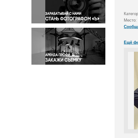
Правосудие
Происшествия и конфликты
Категор
Религия
Место:
Сообщ
Светская жизнь
Спорт
Ещё ф
Экология
Экономика и бизнес