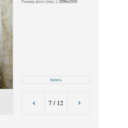
Размер фото (пикс.):
2296x1535
Купить
7
/
12