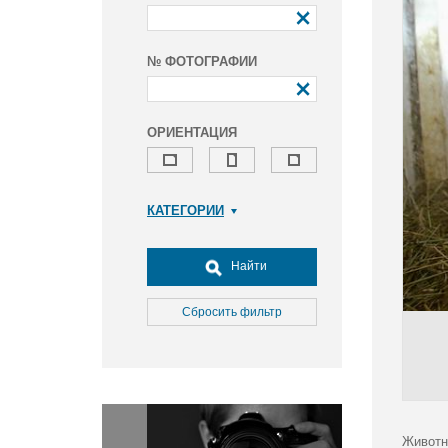
№ ФОТОГРАФИИ
ОРИЕНТАЦИЯ
КАТЕГОРИИ
Армия и ВПК
Досуг, туризм и отдых
Найти
Культура
Медицина
Сбросить фильтр
Наука
Образование
Общество
Окружающая среда
Политика
Животн