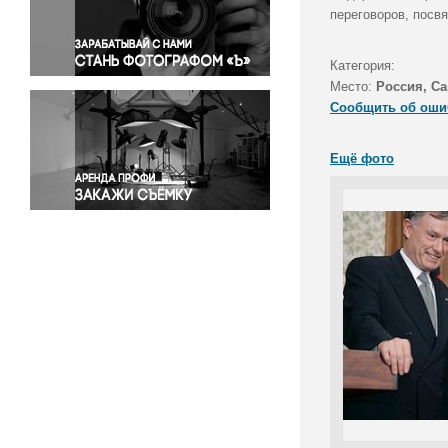
Правосудие
переговоров, посвя
Происшествия и конфликты
Религия
Категория:
Место:
Россия, Са
Светская жизнь
Сообщить об оши
Спорт
Экология
Ещё фото
Экономика и бизнес