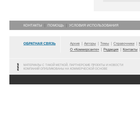
КОНТАКТЫ
ПОМОЩЬ
УСЛОВИЯ ИСПОЛЬЗОВАНИЯ
ОБРАТНАЯ СВЯЗЬ
Архив
Авторы
Темы
Справочники
О «Коммерсанте»
Редакция
Контакты
МАТЕРИАЛЫ С ТАКОЙ МЕТКОЙ, ПАРТНЕРСКИЕ ПРОЕКТЫ И НОВОСТИ
КОМПАНИЙ ОПУБЛИКОВАНЫ НА КОММЕРЧЕСКОЙ ОСНОВЕ