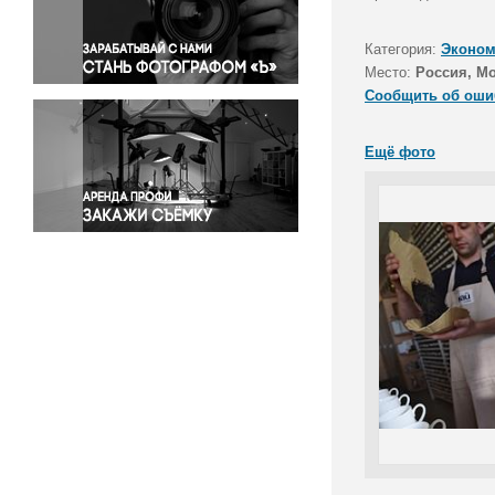
Правосудие
Происшествия и конфликты
Категория:
Эконом
Религия
Место:
Россия, Мо
Сообщить об оши
Светская жизнь
Спорт
Ещё фото
Экология
Экономика и бизнес