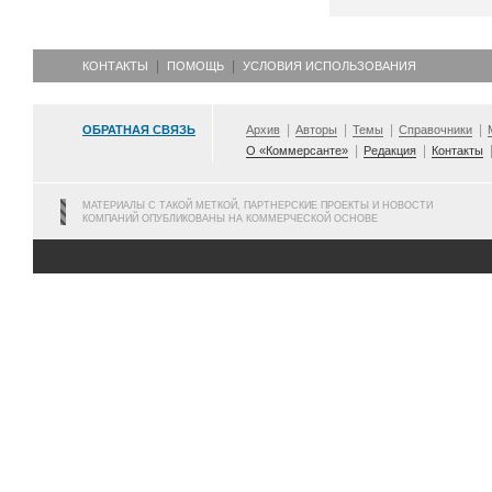
КОНТАКТЫ
ПОМОЩЬ
УСЛОВИЯ ИСПОЛЬЗОВАНИЯ
ОБРАТНАЯ СВЯЗЬ
Архив
Авторы
Темы
Справочники
О «Коммерсанте»
Редакция
Контакты
МАТЕРИАЛЫ С ТАКОЙ МЕТКОЙ, ПАРТНЕРСКИЕ ПРОЕКТЫ И НОВОСТИ
КОМПАНИЙ ОПУБЛИКОВАНЫ НА КОММЕРЧЕСКОЙ ОСНОВЕ