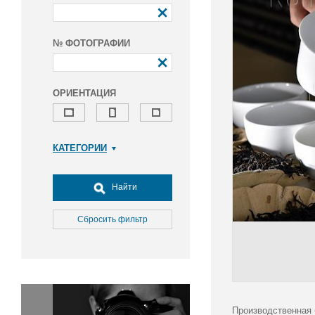
№ ФОТОГРАФИИ
ОРИЕНТАЦИЯ
КАТЕГОРИИ
Армия и ВПК
Досуг, туризм и отдых
Найти
Культура
Медицина
Сбросить фильтр
Наука
Образование
Общество
Окружающая среда
Политика
Производственная 