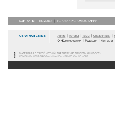
КОНТАКТЫ
ПОМОЩЬ
УСЛОВИЯ ИСПОЛЬЗОВАНИЯ
ОБРАТНАЯ СВЯЗЬ
Архив
Авторы
Темы
Справочники
О «Коммерсанте»
Редакция
Контакты
МАТЕРИАЛЫ С ТАКОЙ МЕТКОЙ, ПАРТНЕРСКИЕ ПРОЕКТЫ И НОВОСТИ
КОМПАНИЙ ОПУБЛИКОВАНЫ НА КОММЕРЧЕСКОЙ ОСНОВЕ