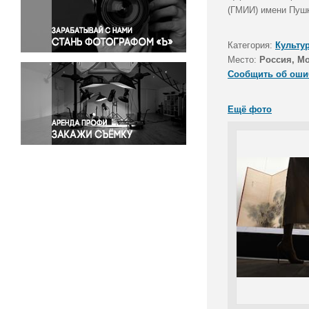
Правосудие
(ГМИИ) имени Пушк
Происшествия и конфликты
Религия
Категория:
Культу
Место:
Россия, М
Светская жизнь
Сообщить об оши
Спорт
Экология
Ещё фото
Экономика и бизнес