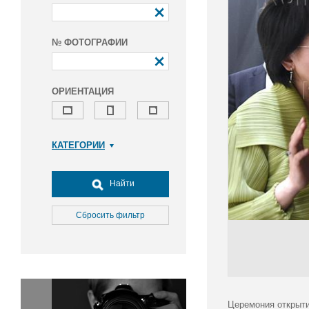
№ ФОТОГРАФИИ
ОРИЕНТАЦИЯ
КАТЕГОРИИ
Армия и ВПК
Досуг, туризм и отдых
Найти
Культура
Медицина
Сбросить фильтр
Наука
Образование
Общество
Окружающая среда
Политика
Церемония открыти