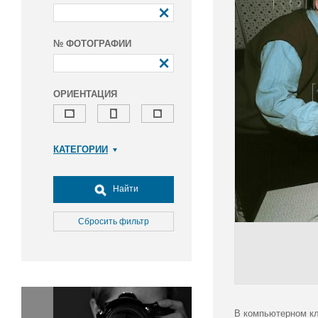
№ ФОТОГРАФИИ
ОРИЕНТАЦИЯ
КАТЕГОРИИ
Армия и ВПК
Досуг, туризм и отдых
Найти
Культура
Медицина
Сбросить фильтр
Наука
Образование
Общество
Окружающая среда
Политика
В компьютерном кл