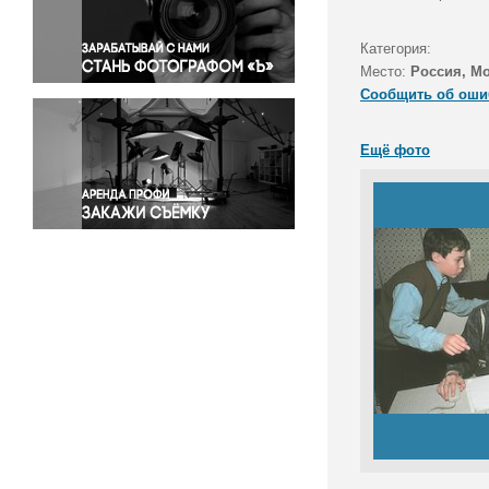
Правосудие
Происшествия и конфликты
Категория:
Религия
Место:
Россия, М
Сообщить об оши
Светская жизнь
Спорт
Ещё фото
Экология
Экономика и бизнес