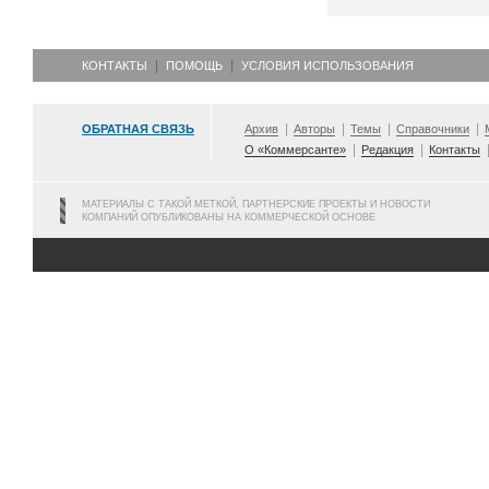
КОНТАКТЫ
ПОМОЩЬ
УСЛОВИЯ ИСПОЛЬЗОВАНИЯ
ОБРАТНАЯ СВЯЗЬ
Архив
Авторы
Темы
Справочники
О «Коммерсанте»
Редакция
Контакты
МАТЕРИАЛЫ С ТАКОЙ МЕТКОЙ, ПАРТНЕРСКИЕ ПРОЕКТЫ И НОВОСТИ
КОМПАНИЙ ОПУБЛИКОВАНЫ НА КОММЕРЧЕСКОЙ ОСНОВЕ