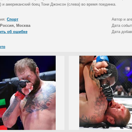
) и американский боец Тони Джонсон (слева) во время поединка.
рия:
Спорт
Автор и аг
Россия, Москва
Дата собы
ить об ошибке
Дата доба
ото