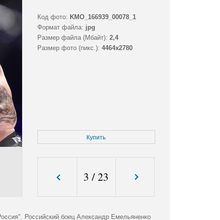
Код фото:
KMO_166939_00078_1
Формат файла:
jpg
Размер файла (Мбайт):
2,4
Размер фото (пикс.):
4464x2780
Купить
3
/
23
"Россия". Российский боец Александр Емельяненко