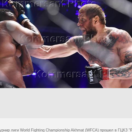
турнир лиги World Fighting Championship Akhmat (WFCA) прошел в ГЦКЗ 