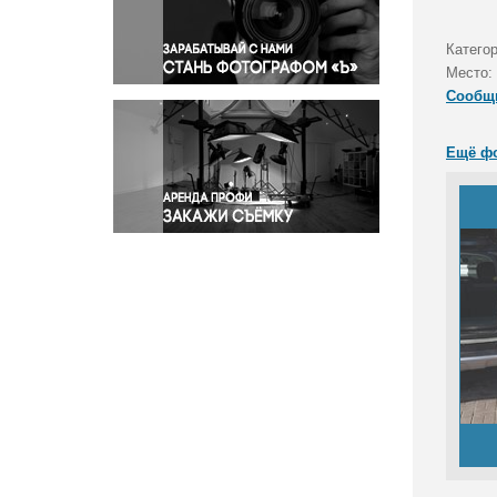
Правосудие
Происшествия и конфликты
Катего
Религия
Место:
Сообщ
Светская жизнь
Спорт
Ещё ф
Экология
Экономика и бизнес