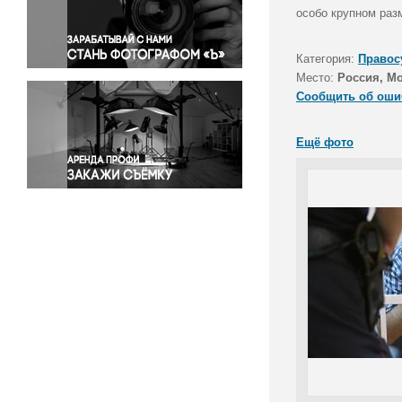
Правосудие
особо крупном разм
Происшествия и конфликты
Религия
Категория:
Правос
Место:
Россия, М
Светская жизнь
Сообщить об оши
Спорт
Экология
Ещё фото
Экономика и бизнес