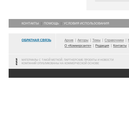
КОНТАКТЫ
ПОМОЩЬ
УСЛОВИЯ ИСПОЛЬЗОВАНИЯ
ОБРАТНАЯ СВЯЗЬ
Архив
Авторы
Темы
Справочники
О «Коммерсанте»
Редакция
Контакты
МАТЕРИАЛЫ С ТАКОЙ МЕТКОЙ, ПАРТНЕРСКИЕ ПРОЕКТЫ И НОВОСТИ
КОМПАНИЙ ОПУБЛИКОВАНЫ НА КОММЕРЧЕСКОЙ ОСНОВЕ