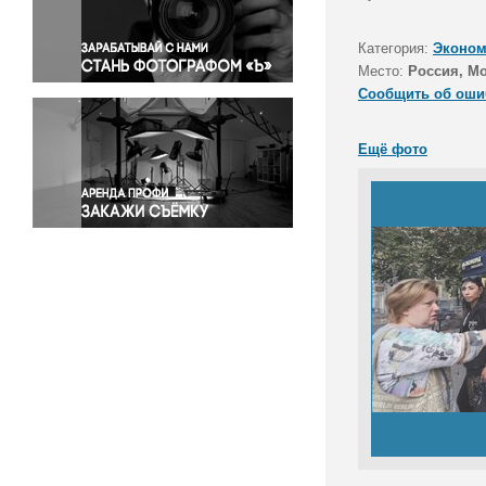
Правосудие
Происшествия и конфликты
Категория:
Эконом
Религия
Место:
Россия, М
Сообщить об оши
Светская жизнь
Спорт
Ещё фото
Экология
Экономика и бизнес