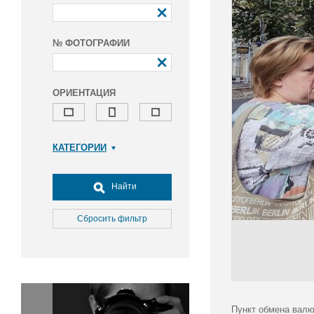
№ ФОТОГРАФИИ
ОРИЕНТАЦИЯ
КАТЕГОРИИ
Армия и ВПК
Досуг, туризм и отдых
Найти
Культура
Медицина
Сбросить фильтр
Наука
Образование
Общество
Окружающая среда
Политика
Пункт обмена валю