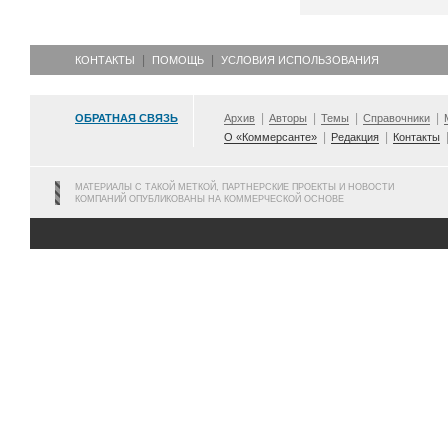
КОНТАКТЫ
ПОМОЩЬ
УСЛОВИЯ ИСПОЛЬЗОВАНИЯ
ОБРАТНАЯ СВЯЗЬ
Архив
Авторы
Темы
Справочники
О «Коммерсанте»
Редакция
Контакты
МАТЕРИАЛЫ С ТАКОЙ МЕТКОЙ, ПАРТНЕРСКИЕ ПРОЕКТЫ И НОВОСТИ
КОМПАНИЙ ОПУБЛИКОВАНЫ НА КОММЕРЧЕСКОЙ ОСНОВЕ