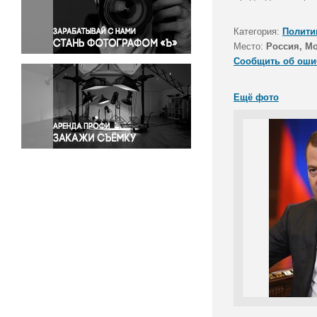
Правосудие
Происшествия и конфликты
Категория:
Полити
Религия
Место:
Россия, М
Сообщить об оши
Светская жизнь
Спорт
Ещё фото
Экология
Экономика и бизнес