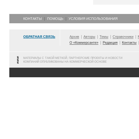
КОНТАКТЫ
ПОМОЩЬ
УСЛОВИЯ ИСПОЛЬЗОВАНИЯ
ОБРАТНАЯ СВЯЗЬ
Архив
Авторы
Темы
Справочники
О «Коммерсанте»
Редакция
Контакты
МАТЕРИАЛЫ С ТАКОЙ МЕТКОЙ, ПАРТНЕРСКИЕ ПРОЕКТЫ И НОВОСТИ
КОМПАНИЙ ОПУБЛИКОВАНЫ НА КОММЕРЧЕСКОЙ ОСНОВЕ