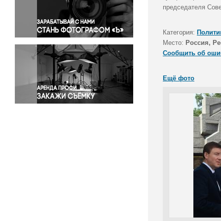
Правосудие
председателя Сове
Происшествия и конфликты
Религия
Категория:
Полити
Место:
Россия, Р
Светская жизнь
Сообщить об оши
Спорт
Экология
Ещё фото
Экономика и бизнес