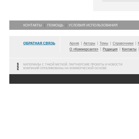
КОНТАКТЫ
ПОМОЩЬ
УСЛОВИЯ ИСПОЛЬЗОВАНИЯ
ОБРАТНАЯ СВЯЗЬ
Архив
Авторы
Темы
Справочники
О «Коммерсанте»
Редакция
Контакты
МАТЕРИАЛЫ С ТАКОЙ МЕТКОЙ, ПАРТНЕРСКИЕ ПРОЕКТЫ И НОВОСТИ
КОМПАНИЙ ОПУБЛИКОВАНЫ НА КОММЕРЧЕСКОЙ ОСНОВЕ