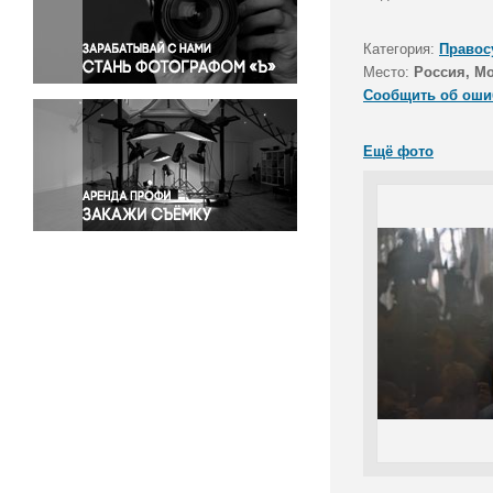
Правосудие
Происшествия и конфликты
Категория:
Правос
Религия
Место:
Россия, М
Сообщить об оши
Светская жизнь
Спорт
Ещё фото
Экология
Экономика и бизнес