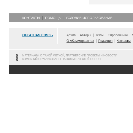
КОНТАКТЫ
ПОМОЩЬ
УСЛОВИЯ ИСПОЛЬЗОВАНИЯ
ОБРАТНАЯ СВЯЗЬ
Архив
Авторы
Темы
Справочники
О «Коммерсанте»
Редакция
Контакты
МАТЕРИАЛЫ С ТАКОЙ МЕТКОЙ, ПАРТНЕРСКИЕ ПРОЕКТЫ И НОВОСТИ
КОМПАНИЙ ОПУБЛИКОВАНЫ НА КОММЕРЧЕСКОЙ ОСНОВЕ