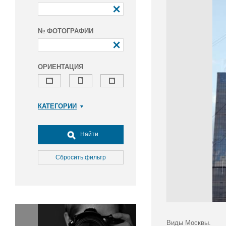
№ ФОТОГРАФИИ
ОРИЕНТАЦИЯ
КАТЕГОРИИ
Армия и ВПК
Досуг, туризм и отдых
Найти
Культура
Медицина
Сбросить фильтр
Наука
Образование
Общество
Окружающая среда
Политика
Виды Москвы.