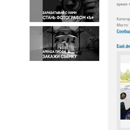
Правосудие
время 
Происшествия и конфликты
Религия
Катего
Место:
Светская жизнь
Сообщ
Спорт
Экология
Ещё ф
Экономика и бизнес