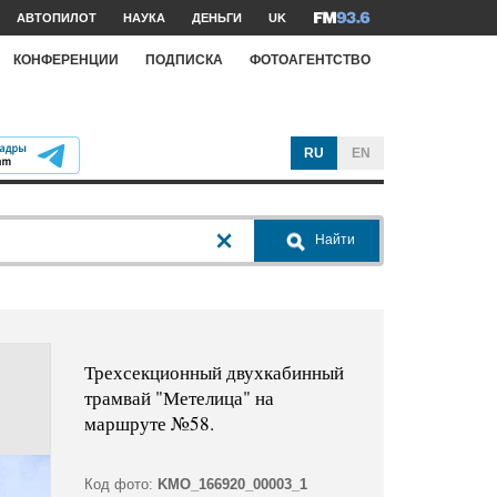
АВТОПИЛОТ
НАУКА
ДЕНЬГИ
UK
КОНФЕРЕНЦИИ
ПОДПИСКА
ФОТОАГЕНТСТВО
RU
EN
Найти
Трехсекционный двухкабинный
трамвай "Метелица" на
маршруте №58.
Код фото:
KMO_166920_00003_1