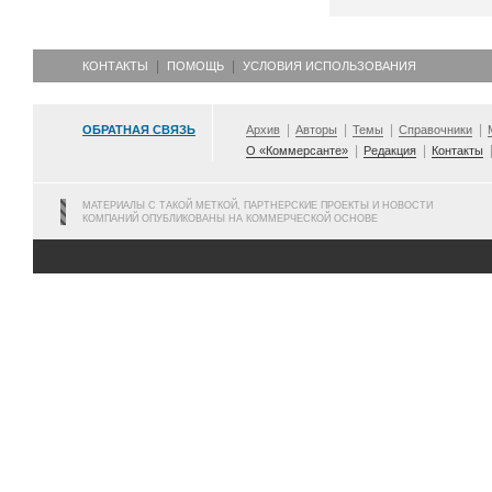
КОНТАКТЫ
ПОМОЩЬ
УСЛОВИЯ ИСПОЛЬЗОВАНИЯ
ОБРАТНАЯ СВЯЗЬ
Архив
Авторы
Темы
Справочники
О «Коммерсанте»
Редакция
Контакты
МАТЕРИАЛЫ С ТАКОЙ МЕТКОЙ, ПАРТНЕРСКИЕ ПРОЕКТЫ И НОВОСТИ
КОМПАНИЙ ОПУБЛИКОВАНЫ НА КОММЕРЧЕСКОЙ ОСНОВЕ