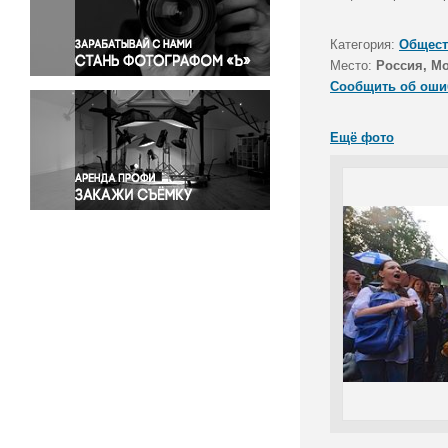
Правосудие
Происшествия и конфликты
Категория:
Общест
Религия
Место:
Россия, М
Сообщить об оши
Светская жизнь
Спорт
Ещё фото
Экология
Экономика и бизнес