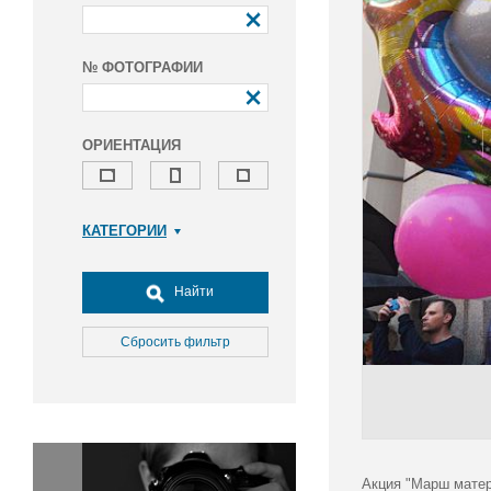
№ ФОТОГРАФИИ
ОРИЕНТАЦИЯ
КАТЕГОРИИ
Армия и ВПК
Досуг, туризм и отдых
Найти
Культура
Медицина
Сбросить фильтр
Наука
Образование
Общество
Окружающая среда
Политика
Акция "Марш матер