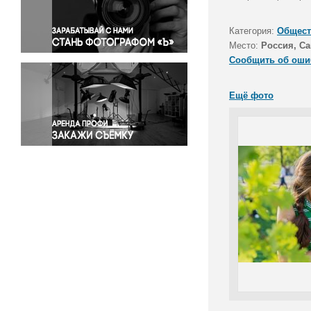
Правосудие
Происшествия и конфликты
Категория:
Общест
Религия
Место:
Россия, Са
Сообщить об оши
Светская жизнь
Спорт
Ещё фото
Экология
Экономика и бизнес