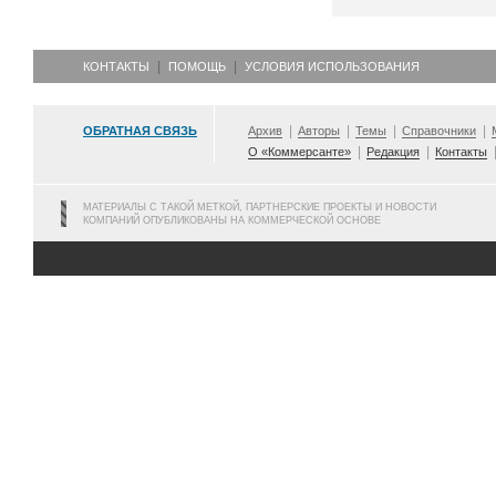
КОНТАКТЫ
ПОМОЩЬ
УСЛОВИЯ ИСПОЛЬЗОВАНИЯ
ОБРАТНАЯ СВЯЗЬ
Архив
Авторы
Темы
Справочники
О «Коммерсанте»
Редакция
Контакты
МАТЕРИАЛЫ С ТАКОЙ МЕТКОЙ, ПАРТНЕРСКИЕ ПРОЕКТЫ И НОВОСТИ
КОМПАНИЙ ОПУБЛИКОВАНЫ НА КОММЕРЧЕСКОЙ ОСНОВЕ