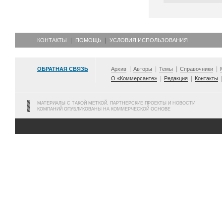
КОНТАКТЫ
ПОМОЩЬ
УСЛОВИЯ ИСПОЛЬЗОВАНИЯ
ОБРАТНАЯ СВЯЗЬ
Архив
Авторы
Темы
Справочники
О «Коммерсанте»
Редакция
Контакты
МАТЕРИАЛЫ С ТАКОЙ МЕТКОЙ, ПАРТНЕРСКИЕ ПРОЕКТЫ И НОВОСТИ
КОМПАНИЙ ОПУБЛИКОВАНЫ НА КОММЕРЧЕСКОЙ ОСНОВЕ