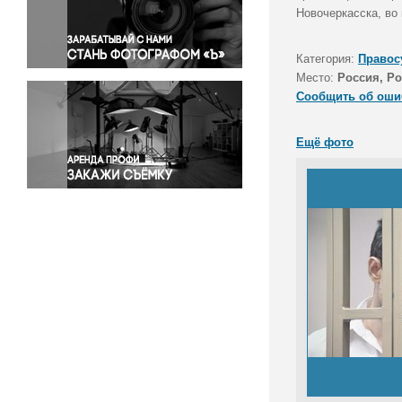
Правосудие
Новочеркасска, во
Происшествия и конфликты
Религия
Категория:
Правос
Место:
Россия, Ро
Светская жизнь
Сообщить об оши
Спорт
Экология
Ещё фото
Экономика и бизнес