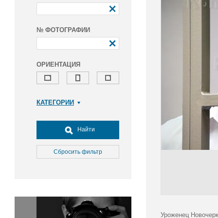
№ ФОТОГРАФИИ
ОРИЕНТАЦИЯ
КАТЕГОРИИ
Армия и ВПК
Досуг, туризм и отдых
Найти
Культура
Медицина
Сбросить фильтр
Наука
Образование
Общество
Окружающая среда
Политика
Уроженец Новочерк