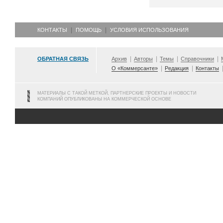
КОНТАКТЫ
ПОМОЩЬ
УСЛОВИЯ ИСПОЛЬЗОВАНИЯ
ОБРАТНАЯ СВЯЗЬ
Архив
Авторы
Темы
Справочники
О «Коммерсанте»
Редакция
Контакты
МАТЕРИАЛЫ С ТАКОЙ МЕТКОЙ, ПАРТНЕРСКИЕ ПРОЕКТЫ И НОВОСТИ
КОМПАНИЙ ОПУБЛИКОВАНЫ НА КОММЕРЧЕСКОЙ ОСНОВЕ