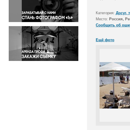
Правосудие
Происшествия и конфликты
Категория:
Досуг, 
Религия
Место:
Россия, Р
Сообщить об оши
Светская жизнь
Спорт
Ещё фото
Экология
Экономика и бизнес