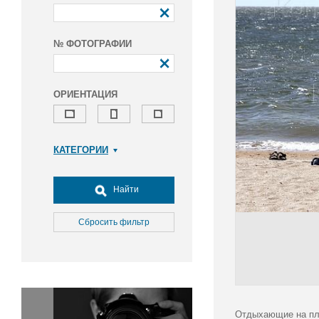
№ ФОТОГРАФИИ
ОРИЕНТАЦИЯ
КАТЕГОРИИ
Армия и ВПК
Досуг, туризм и отдых
Найти
Культура
Медицина
Сбросить фильтр
Наука
Образование
Общество
Окружающая среда
Политика
Отдыхающие на пл