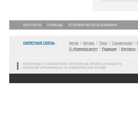
КОНТАКТЫ
ПОМОЩЬ
УСЛОВИЯ ИСПОЛЬЗОВАНИЯ
ОБРАТНАЯ СВЯЗЬ
Архив
Авторы
Темы
Справочники
О «Коммерсанте»
Редакция
Контакты
МАТЕРИАЛЫ С ТАКОЙ МЕТКОЙ, ПАРТНЕРСКИЕ ПРОЕКТЫ И НОВОСТИ
КОМПАНИЙ ОПУБЛИКОВАНЫ НА КОММЕРЧЕСКОЙ ОСНОВЕ