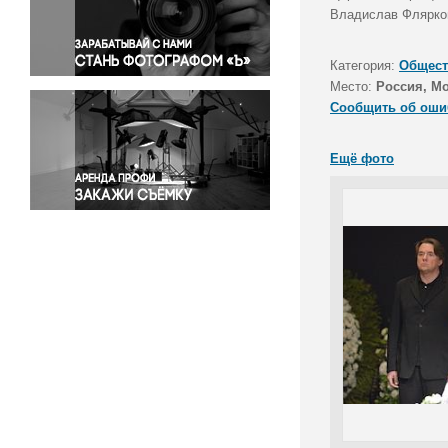
Правосудие
Владислав Флярков
Происшествия и конфликты
Религия
Категория:
Общест
Место:
Россия, М
Светская жизнь
Сообщить об оши
Спорт
Экология
Ещё фото
Экономика и бизнес