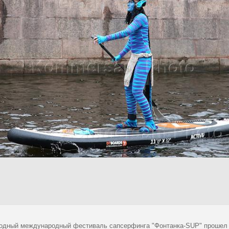
егодный международный фестиваль сапсерфинга "Фонтанка-SUP" прошел 