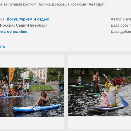
се за лучший костюм Полина Дозорец в костюме "Аватара".
рия:
Досуг, туризм и отдых
Автор и аг
Россия, Санкт-Петербург
Дата собы
ить об ошибке
Дата доба
ото