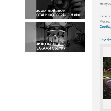
Правосудие
конкур
Происшествия и конфликты
Религия
Катего
Место:
Светская жизнь
Сообщ
Спорт
Экология
Ещё ф
Экономика и бизнес