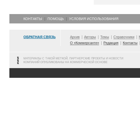
КОНТАКТЫ
ПОМОЩЬ
УСЛОВИЯ ИСПОЛЬЗОВАНИЯ
ОБРАТНАЯ СВЯЗЬ
Архив
Авторы
Темы
Справочники
О «Коммерсанте»
Редакция
Контакты
МАТЕРИАЛЫ С ТАКОЙ МЕТКОЙ, ПАРТНЕРСКИЕ ПРОЕКТЫ И НОВОСТИ
КОМПАНИЙ ОПУБЛИКОВАНЫ НА КОММЕРЧЕСКОЙ ОСНОВЕ