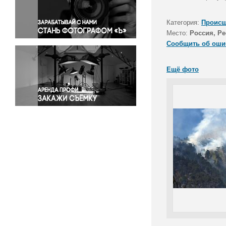
Правосудие
Происшествия и конфликты
Категория:
Происш
Религия
Место:
Россия, Р
Сообщить об оши
Светская жизнь
Спорт
Ещё фото
Экология
Экономика и бизнес