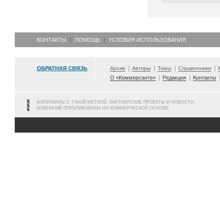
КОНТАКТЫ
ПОМОЩЬ
УСЛОВИЯ ИСПОЛЬЗОВАНИЯ
ОБРАТНАЯ СВЯЗЬ
Архив
Авторы
Темы
Справочники
О «Коммерсанте»
Редакция
Контакты
МАТЕРИАЛЫ С ТАКОЙ МЕТКОЙ, ПАРТНЕРСКИЕ ПРОЕКТЫ И НОВОСТИ
КОМПАНИЙ ОПУБЛИКОВАНЫ НА КОММЕРЧЕСКОЙ ОСНОВЕ