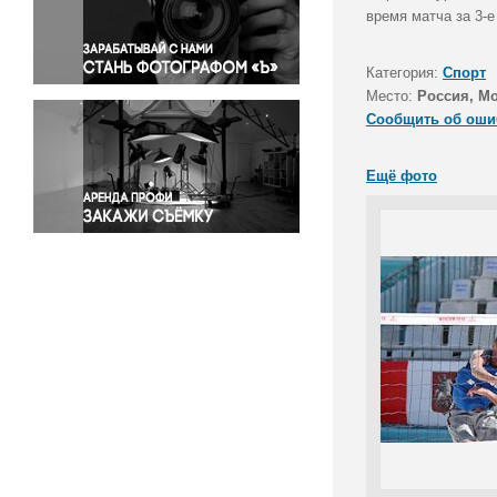
Правосудие
время матча за 3-е
Происшествия и конфликты
Религия
Категория:
Спорт
Место:
Россия, М
Светская жизнь
Сообщить об оши
Спорт
Экология
Ещё фото
Экономика и бизнес