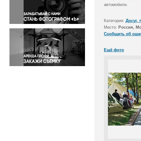
Правосудие
автомобили.
Происшествия и конфликты
Религия
Категория:
Досуг, 
Место:
Россия, М
Светская жизнь
Сообщить об оши
Спорт
Экология
Ещё фото
Экономика и бизнес