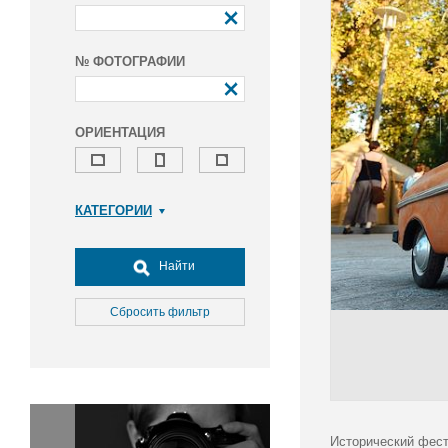
№ ФОТОГРАФИИ
ОРИЕНТАЦИЯ
КАТЕГОРИИ
Армия и ВПК
Досуг, туризм и отдых
Найти
Культура
Медицина
Сбросить фильтр
Наука
Образование
Общество
Окружающая среда
Политика
Исторический фест