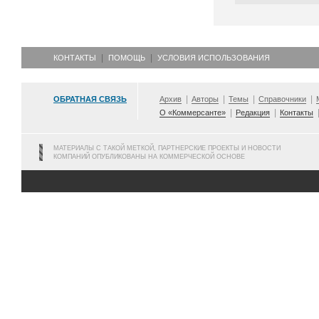
КОНТАКТЫ
ПОМОЩЬ
УСЛОВИЯ ИСПОЛЬЗОВАНИЯ
ОБРАТНАЯ СВЯЗЬ
Архив
Авторы
Темы
Справочники
О «Коммерсанте»
Редакция
Контакты
МАТЕРИАЛЫ С ТАКОЙ МЕТКОЙ, ПАРТНЕРСКИЕ ПРОЕКТЫ И НОВОСТИ
КОМПАНИЙ ОПУБЛИКОВАНЫ НА КОММЕРЧЕСКОЙ ОСНОВЕ