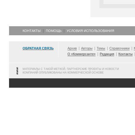
КОНТАКТЫ
ПОМОЩЬ
УСЛОВИЯ ИСПОЛЬЗОВАНИЯ
ОБРАТНАЯ СВЯЗЬ
Архив
Авторы
Темы
Справочники
О «Коммерсанте»
Редакция
Контакты
МАТЕРИАЛЫ С ТАКОЙ МЕТКОЙ, ПАРТНЕРСКИЕ ПРОЕКТЫ И НОВОСТИ
КОМПАНИЙ ОПУБЛИКОВАНЫ НА КОММЕРЧЕСКОЙ ОСНОВЕ