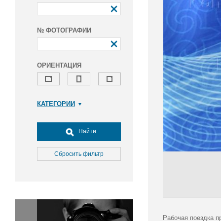
№ ФОТОГРАФИИ
ОРИЕНТАЦИЯ
КАТЕГОРИИ
Армия и ВПК
Досуг, туризм и отдых
Найти
Культура
Медицина
Сбросить фильтр
Наука
Образование
Общество
Окружающая среда
Политика
Рабочая поездка п