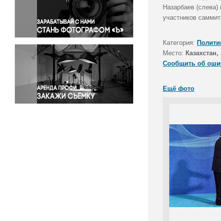
Правосудие
Назарбаев (слева)
участников саммит
Происшествия и конфликты
Религия
Категория:
Полити
Светская жизнь
Место:
Казахстан,
Спорт
Сообщить об оши
Экология
Экономика и бизнес
Ещё фото