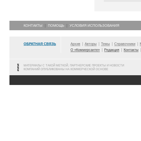
КОНТАКТЫ
ПОМОЩЬ
УСЛОВИЯ ИСПОЛЬЗОВАНИЯ
ОБРАТНАЯ СВЯЗЬ
Архив
Авторы
Темы
Справочники
О «Коммерсанте»
Редакция
Контакты
МАТЕРИАЛЫ С ТАКОЙ МЕТКОЙ, ПАРТНЕРСКИЕ ПРОЕКТЫ И НОВОСТИ
КОМПАНИЙ ОПУБЛИКОВАНЫ НА КОММЕРЧЕСКОЙ ОСНОВЕ