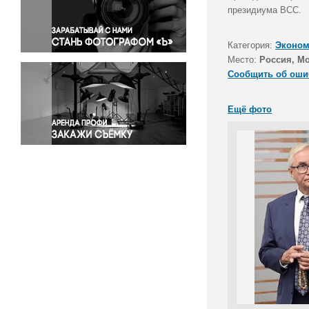
Правосудие
президиума ВСС.
Происшествия и конфликты
Религия
Категория:
Эконом
Место:
Россия, М
Светская жизнь
Сообщить об оши
Спорт
Экология
Ещё фото
Экономика и бизнес