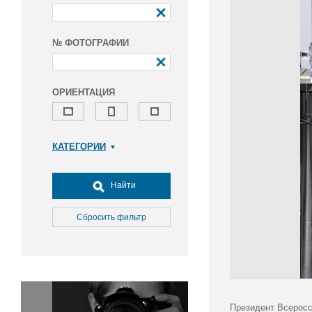
№ ФОТОГРАФИИ
ОРИЕНТАЦИЯ
КАТЕГОРИИ
Армия и ВПК
Досуг, туризм и отдых
Найти
Культура
Медицина
Сбросить фильтр
Наука
Образование
Общество
Окружающая среда
Политика
Президент Всеросс