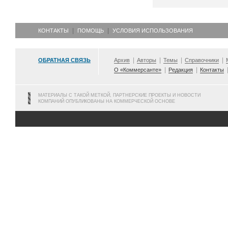
КОНТАКТЫ
ПОМОЩЬ
УСЛОВИЯ ИСПОЛЬЗОВАНИЯ
ОБРАТНАЯ СВЯЗЬ
Архив
Авторы
Темы
Справочники
О «Коммерсанте»
Редакция
Контакты
МАТЕРИАЛЫ С ТАКОЙ МЕТКОЙ, ПАРТНЕРСКИЕ ПРОЕКТЫ И НОВОСТИ
КОМПАНИЙ ОПУБЛИКОВАНЫ НА КОММЕРЧЕСКОЙ ОСНОВЕ