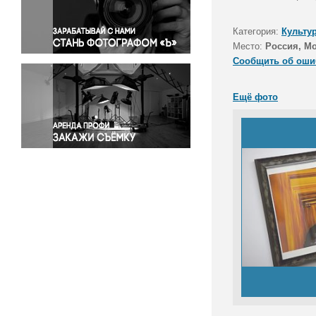
Правосудие
Происшествия и конфликты
Категория:
Культу
Религия
Место:
Россия, М
Сообщить об оши
Светская жизнь
Спорт
Ещё фото
Экология
Экономика и бизнес