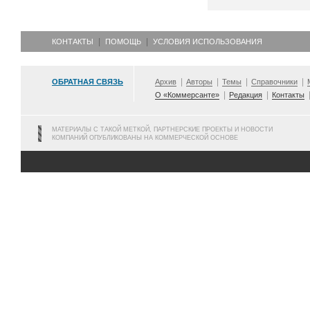
КОНТАКТЫ
ПОМОЩЬ
УСЛОВИЯ ИСПОЛЬЗОВАНИЯ
ОБРАТНАЯ СВЯЗЬ
Архив
Авторы
Темы
Справочники
О «Коммерсанте»
Редакция
Контакты
МАТЕРИАЛЫ С ТАКОЙ МЕТКОЙ, ПАРТНЕРСКИЕ ПРОЕКТЫ И НОВОСТИ
КОМПАНИЙ ОПУБЛИКОВАНЫ НА КОММЕРЧЕСКОЙ ОСНОВЕ