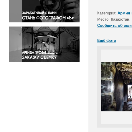
Правосудие
Происшествия и конфликты
Категория:
Армия 
Религия
Место:
Казахстан,
Сообщить об оши
Светская жизнь
Спорт
Ещё фото
Экология
Экономика и бизнес