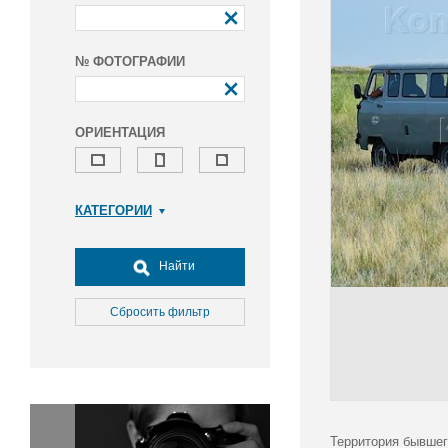
№ ФОТОГРАФИИ
ОРИЕНТАЦИЯ
КАТЕГОРИИ
Армия и ВПК
Досуг, туризм и отдых
Найти
Культура
Медицина
Сбросить фильтр
Наука
Образование
Общество
Окружающая среда
Политика
Территория бывшег