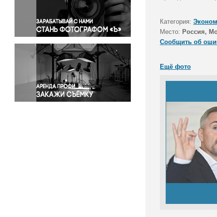
Правосудие
Происшествия и конфликты
Категория:
Эконом
Религия
Место:
Россия, М
Сообщить об оши
Светская жизнь
Спорт
Ещё фото
Экология
Экономика и бизнес