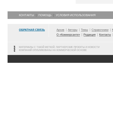
КОНТАКТЫ
ПОМОЩЬ
УСЛОВИЯ ИСПОЛЬЗОВАНИЯ
ОБРАТНАЯ СВЯЗЬ
Архив
Авторы
Темы
Справочники
О «Коммерсанте»
Редакция
Контакты
МАТЕРИАЛЫ С ТАКОЙ МЕТКОЙ, ПАРТНЕРСКИЕ ПРОЕКТЫ И НОВОСТИ
КОМПАНИЙ ОПУБЛИКОВАНЫ НА КОММЕРЧЕСКОЙ ОСНОВЕ