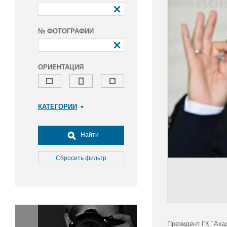
№ ФОТОГРАФИИ
ОРИЕНТАЦИЯ
КАТЕГОРИИ
Армия и ВПК
Досуг, туризм и отдых
Найти
Культура
Медицина
Сбросить фильтр
Наука
Образование
Общество
Окружающая среда
Политика
Президент ГК "Ака