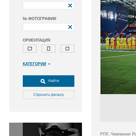
№ ФОТОГРАФИИ
ОРИЕНТАЦИЯ
КАТЕГОРИИ
Армия и ВПК
Досуг, туризм и отдых
Найти
Культура
Медицина
Сбросить фильтр
Наука
Образование
Общество
Окружающая среда
Политика
РПЛ. Чемпионат Ро