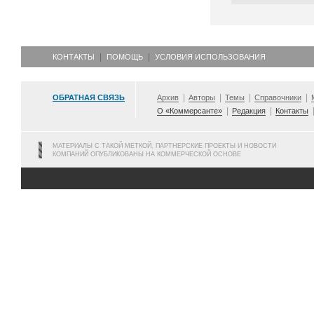
КОНТАКТЫ
ПОМОЩЬ
УСЛОВИЯ ИСПОЛЬЗОВАНИЯ
ОБРАТНАЯ СВЯЗЬ
Архив
Авторы
Темы
Справочники
О «Коммерсанте»
Редакция
Контакты
МАТЕРИАЛЫ С ТАКОЙ МЕТКОЙ, ПАРТНЕРСКИЕ ПРОЕКТЫ И НОВОСТИ
КОМПАНИЙ ОПУБЛИКОВАНЫ НА КОММЕРЧЕСКОЙ ОСНОВЕ