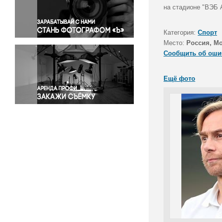
Правосудие
на стадионе "ВЭБ 
Происшествия и конфликты
Религия
Категория:
Спорт
Место:
Россия, М
Светская жизнь
Сообщить об оши
Спорт
Экология
Ещё фото
Экономика и бизнес