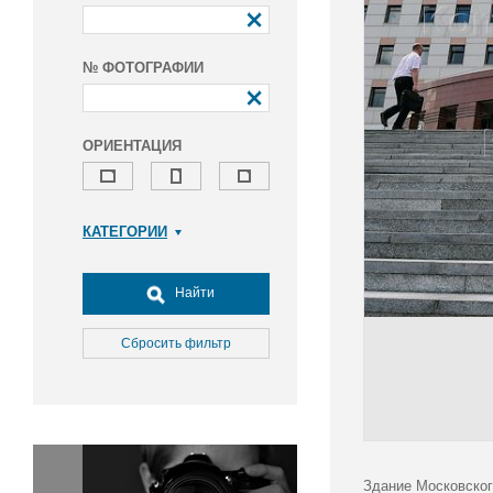
№ ФОТОГРАФИИ
ОРИЕНТАЦИЯ
КАТЕГОРИИ
Армия и ВПК
Досуг, туризм и отдых
Найти
Культура
Медицина
Сбросить фильтр
Наука
Образование
Общество
Окружающая среда
Политика
Здание Московског