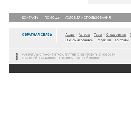
КОНТАКТЫ
ПОМОЩЬ
УСЛОВИЯ ИСПОЛЬЗОВАНИЯ
ОБРАТНАЯ СВЯЗЬ
Архив
Авторы
Темы
Справочники
О «Коммерсанте»
Редакция
Контакты
МАТЕРИАЛЫ С ТАКОЙ МЕТКОЙ, ПАРТНЕРСКИЕ ПРОЕКТЫ И НОВОСТИ
КОМПАНИЙ ОПУБЛИКОВАНЫ НА КОММЕРЧЕСКОЙ ОСНОВЕ