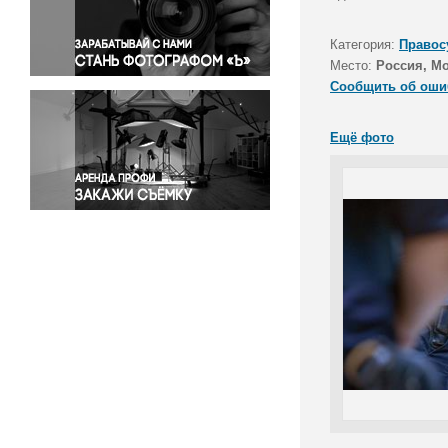
Правосудие
Происшествия и конфликты
Категория:
Правос
Религия
Место:
Россия, М
Сообщить об оши
Светская жизнь
Спорт
Ещё фото
Экология
Экономика и бизнес