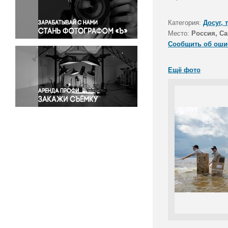
Правосудие
Происшествия и конфликты
Категория:
Досуг, 
Религия
Место:
Россия, Са
Сообщить об оши
Светская жизнь
Спорт
Ещё фото
Экология
Экономика и бизнес