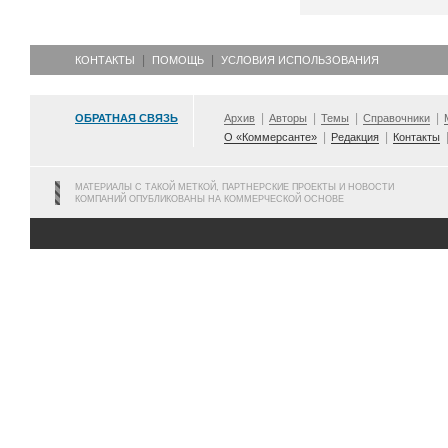
КОНТАКТЫ
ПОМОЩЬ
УСЛОВИЯ ИСПОЛЬЗОВАНИЯ
ОБРАТНАЯ СВЯЗЬ
Архив
Авторы
Темы
Справочники
О «Коммерсанте»
Редакция
Контакты
МАТЕРИАЛЫ С ТАКОЙ МЕТКОЙ, ПАРТНЕРСКИЕ ПРОЕКТЫ И НОВОСТИ
КОМПАНИЙ ОПУБЛИКОВАНЫ НА КОММЕРЧЕСКОЙ ОСНОВЕ