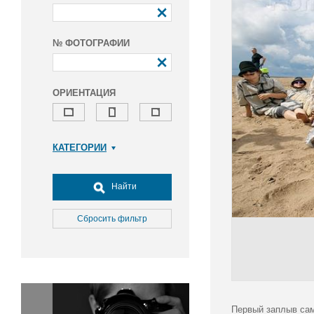
№ ФОТОГРАФИИ
ОРИЕНТАЦИЯ
КАТЕГОРИИ
Армия и ВПК
Досуг, туризм и отдых
Найти
Культура
Медицина
Сбросить фильтр
Наука
Образование
Общество
Окружающая среда
Политика
Первый заплыв сам