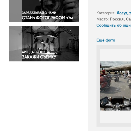
Правосудие
Происшествия и конфликты
Категория:
Досуг, 
Религия
Место:
Россия, Са
Сообщить об оши
Светская жизнь
Спорт
Ещё фото
Экология
Экономика и бизнес