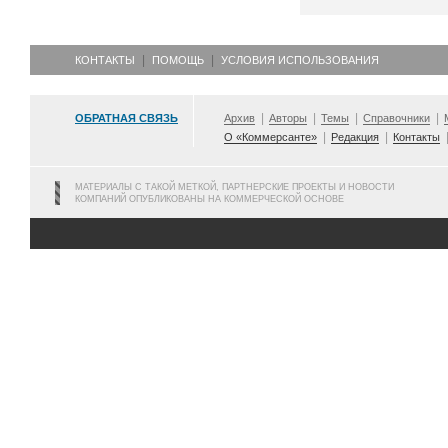
КОНТАКТЫ
ПОМОЩЬ
УСЛОВИЯ ИСПОЛЬЗОВАНИЯ
ОБРАТНАЯ СВЯЗЬ
Архив
Авторы
Темы
Справочники
О «Коммерсанте»
Редакция
Контакты
МАТЕРИАЛЫ С ТАКОЙ МЕТКОЙ, ПАРТНЕРСКИЕ ПРОЕКТЫ И НОВОСТИ
КОМПАНИЙ ОПУБЛИКОВАНЫ НА КОММЕРЧЕСКОЙ ОСНОВЕ