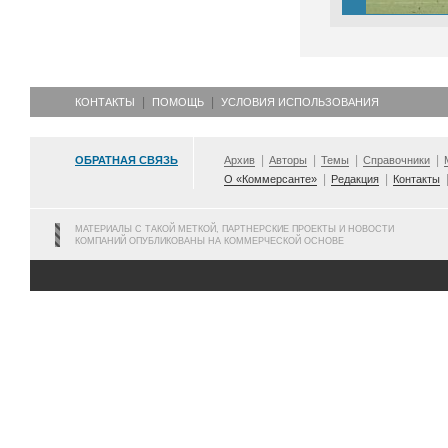
КОНТАКТЫ
ПОМОЩЬ
УСЛОВИЯ ИСПОЛЬЗОВАНИЯ
ОБРАТНАЯ СВЯЗЬ
Архив
Авторы
Темы
Справочники
О «Коммерсанте»
Редакция
Контакты
МАТЕРИАЛЫ С ТАКОЙ МЕТКОЙ, ПАРТНЕРСКИЕ ПРОЕКТЫ И НОВОСТИ
КОМПАНИЙ ОПУБЛИКОВАНЫ НА КОММЕРЧЕСКОЙ ОСНОВЕ