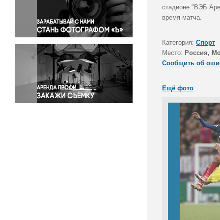
Правосудие
стадионе "ВЭБ Аре
время матча.
Происшествия и конфликты
Религия
Категория:
Спорт
Светская жизнь
Место:
Россия, М
Спорт
Сообщить об оши
Экология
Экономика и бизнес
Ещё фото