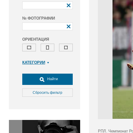
№ ФОТОГРАФИИ
ОРИЕНТАЦИЯ
КАТЕГОРИИ
Армия и ВПК
Досуг, туризм и отдых
Найти
Культура
Медицина
Сбросить фильтр
Наука
Образование
Общество
Окружающая среда
Политика
РПЛ. Чемпионат Ро