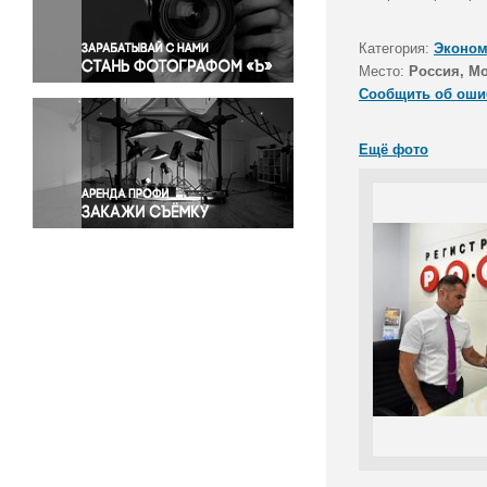
Правосудие
Происшествия и конфликты
Категория:
Эконом
Религия
Место:
Россия, М
Сообщить об оши
Светская жизнь
Спорт
Ещё фото
Экология
Экономика и бизнес