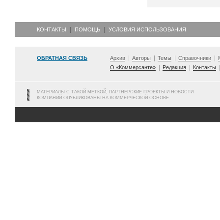
КОНТАКТЫ
ПОМОЩЬ
УСЛОВИЯ ИСПОЛЬЗОВАНИЯ
ОБРАТНАЯ СВЯЗЬ
Архив
Авторы
Темы
Справочники
О «Коммерсанте»
Редакция
Контакты
МАТЕРИАЛЫ С ТАКОЙ МЕТКОЙ, ПАРТНЕРСКИЕ ПРОЕКТЫ И НОВОСТИ
КОМПАНИЙ ОПУБЛИКОВАНЫ НА КОММЕРЧЕСКОЙ ОСНОВЕ