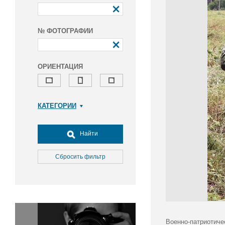
№ ФОТОГРАФИИ
ОРИЕНТАЦИЯ
КАТЕГОРИИ
Армия и ВПК
Досуг, туризм и отдых
Найти
Культура
Медицина
Сбросить фильтр
Наука
Образование
Общество
Окружающая среда
Политика
Военно-патриотиче