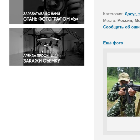
Правосудие
Происшествия и конфликты
Категория:
Досуг, 
Религия
Место:
Россия, Мо
Сообщить об оши
Светская жизнь
Спорт
Ещё фото
Экология
Экономика и бизнес