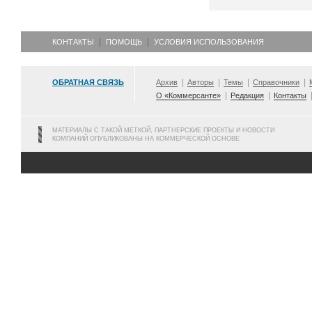
КОНТАКТЫ
ПОМОЩЬ
УСЛОВИЯ ИСПОЛЬЗОВАНИЯ
ОБРАТНАЯ СВЯЗЬ
Архив
Авторы
Темы
Справочники
О «Коммерсанте»
Редакция
Контакты
МАТЕРИАЛЫ С ТАКОЙ МЕТКОЙ, ПАРТНЕРСКИЕ ПРОЕКТЫ И НОВОСТИ
КОМПАНИЙ ОПУБЛИКОВАНЫ НА КОММЕРЧЕСКОЙ ОСНОВЕ