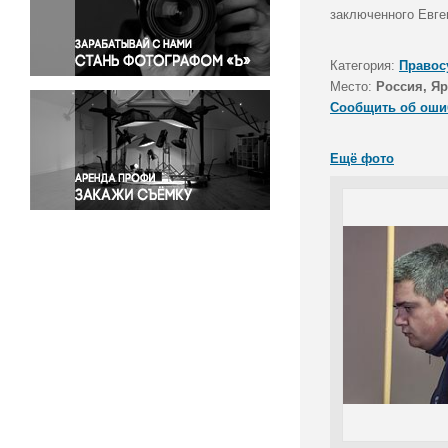
Правосудие
заключенного Евге
Происшествия и конфликты
Религия
Категория:
Правос
Место:
Россия, Яр
Светская жизнь
Сообщить об оши
Спорт
Экология
Ещё фото
Экономика и бизнес