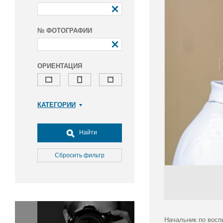
№ ФОТОГРАФИИ
ОРИЕНТАЦИЯ
КАТЕГОРИИ
Армия и ВПК
Досуг, туризм и отдых
Найти
Культура
Медицина
Сбросить фильтр
Наука
Образование
Общество
Окружающая среда
Политика
Начальник по восп