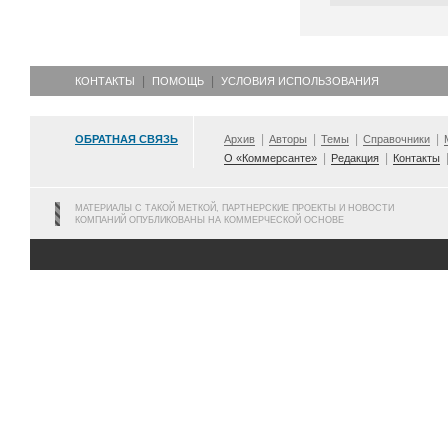
КОНТАКТЫ
ПОМОЩЬ
УСЛОВИЯ ИСПОЛЬЗОВАНИЯ
ОБРАТНАЯ СВЯЗЬ
Архив
Авторы
Темы
Справочники
О «Коммерсанте»
Редакция
Контакты
МАТЕРИАЛЫ С ТАКОЙ МЕТКОЙ, ПАРТНЕРСКИЕ ПРОЕКТЫ И НОВОСТИ
КОМПАНИЙ ОПУБЛИКОВАНЫ НА КОММЕРЧЕСКОЙ ОСНОВЕ