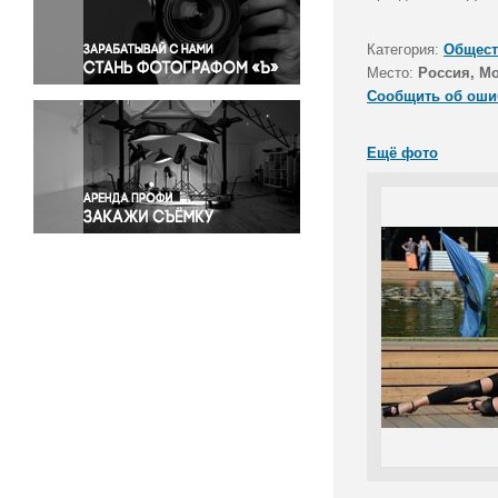
Правосудие
Происшествия и конфликты
Категория:
Общест
Религия
Место:
Россия, М
Сообщить об оши
Светская жизнь
Спорт
Ещё фото
Экология
Экономика и бизнес