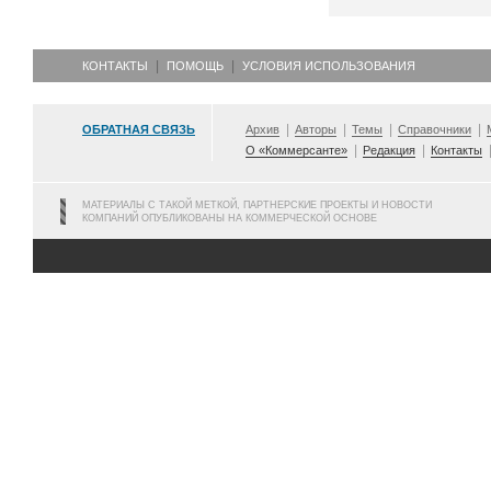
КОНТАКТЫ
ПОМОЩЬ
УСЛОВИЯ ИСПОЛЬЗОВАНИЯ
ОБРАТНАЯ СВЯЗЬ
Архив
Авторы
Темы
Справочники
О «Коммерсанте»
Редакция
Контакты
МАТЕРИАЛЫ С ТАКОЙ МЕТКОЙ, ПАРТНЕРСКИЕ ПРОЕКТЫ И НОВОСТИ
КОМПАНИЙ ОПУБЛИКОВАНЫ НА КОММЕРЧЕСКОЙ ОСНОВЕ