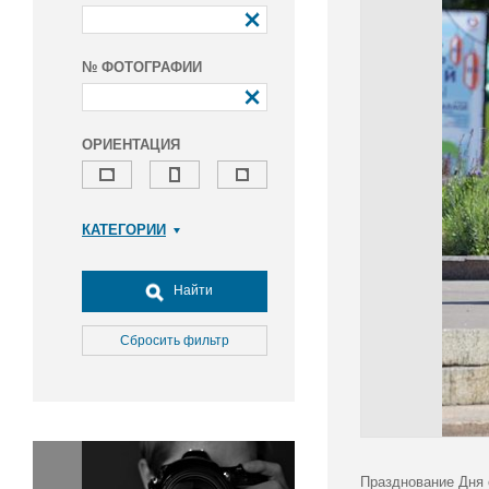
№ ФОТОГРАФИИ
ОРИЕНТАЦИЯ
КАТЕГОРИИ
Армия и ВПК
Досуг, туризм и отдых
Найти
Культура
Медицина
Сбросить фильтр
Наука
Образование
Общество
Окружающая среда
Политика
Празднование Дня 