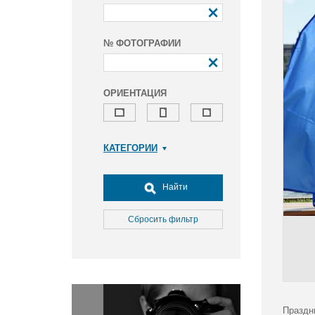
№ ФОТОГРАФИИ
ОРИЕНТАЦИЯ
КАТЕГОРИИ
Армия и ВПК
Досуг, туризм и отдых
Найти
Культура
Медицина
Сбросить фильтр
Наука
Образование
Общество
Окружающая среда
Политика
Праздн