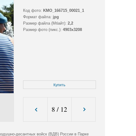
Код фото:
KMO_166715_00021_1
Формат файла:
jpg
Размер файла (Мбайт):
2,2
Размер фото (пикс.):
4903x3208
Купить
8
/
12
оздушно-десантных войск (ВДВ) России в Парке