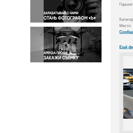
Правосудие
Горьког
Происшествия и конфликты
Религия
Катего
Место:
Светская жизнь
Сообщ
Спорт
Экология
Ещё ф
Экономика и бизнес