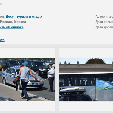
о.
рия:
Досуг, туризм и отдых
Автор и аг
Россия, Москва
Дата собы
ить об ошибке
Дата доба
ото