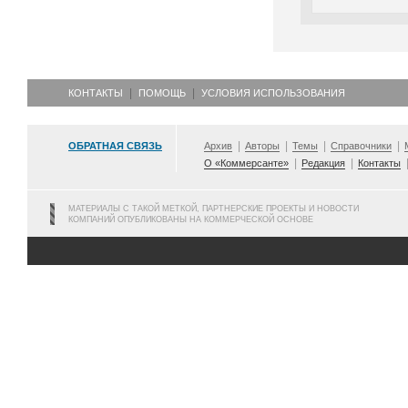
КОНТАКТЫ
ПОМОЩЬ
УСЛОВИЯ ИСПОЛЬЗОВАНИЯ
ОБРАТНАЯ СВЯЗЬ
Архив
Авторы
Темы
Справочники
О «Коммерсанте»
Редакция
Контакты
МАТЕРИАЛЫ С ТАКОЙ МЕТКОЙ, ПАРТНЕРСКИЕ ПРОЕКТЫ И НОВОСТИ
КОМПАНИЙ ОПУБЛИКОВАНЫ НА КОММЕРЧЕСКОЙ ОСНОВЕ