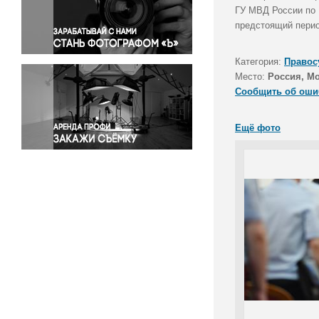
Правосудие
ГУ МВД России по 
предстоящий перио
Происшествия и конфликты
Религия
Категория:
Правос
Светская жизнь
Место:
Россия, М
Спорт
Сообщить об оши
Экология
Экономика и бизнес
Ещё фото