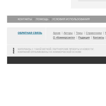
КОНТАКТЫ
ПОМОЩЬ
УСЛОВИЯ ИСПОЛЬЗОВАНИЯ
ОБРАТНАЯ СВЯЗЬ
Архив
Авторы
Темы
Справочники
О «Коммерсанте»
Редакция
Контакты
МАТЕРИАЛЫ С ТАКОЙ МЕТКОЙ, ПАРТНЕРСКИЕ ПРОЕКТЫ И НОВОСТИ
КОМПАНИЙ ОПУБЛИКОВАНЫ НА КОММЕРЧЕСКОЙ ОСНОВЕ