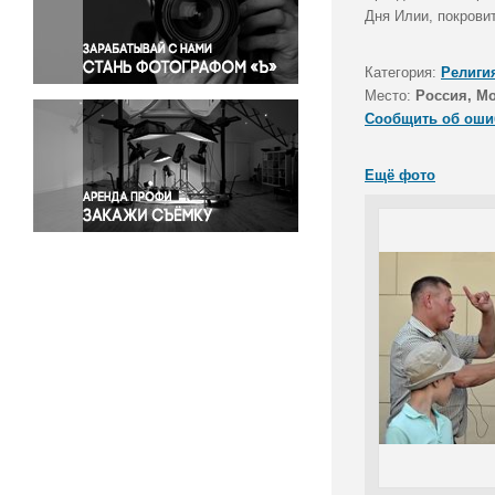
Правосудие
Дня Илии, покрови
Происшествия и конфликты
Религия
Категория:
Религи
Место:
Россия, М
Светская жизнь
Сообщить об оши
Спорт
Экология
Ещё фото
Экономика и бизнес