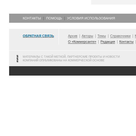
КОНТАКТЫ
ПОМОЩЬ
УСЛОВИЯ ИСПОЛЬЗОВАНИЯ
ОБРАТНАЯ СВЯЗЬ
Архив
Авторы
Темы
Справочники
О «Коммерсанте»
Редакция
Контакты
МАТЕРИАЛЫ С ТАКОЙ МЕТКОЙ, ПАРТНЕРСКИЕ ПРОЕКТЫ И НОВОСТИ
КОМПАНИЙ ОПУБЛИКОВАНЫ НА КОММЕРЧЕСКОЙ ОСНОВЕ