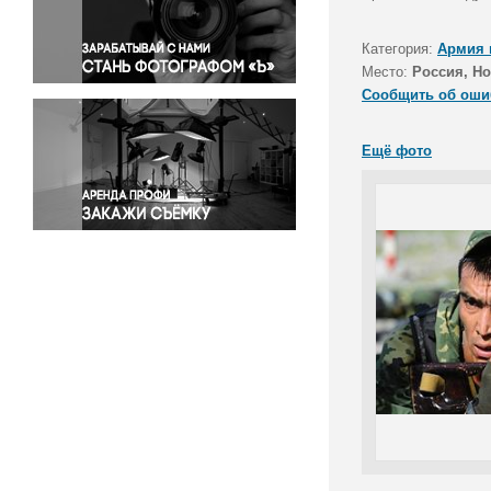
Правосудие
Происшествия и конфликты
Категория:
Армия 
Религия
Место:
Россия, Н
Сообщить об оши
Светская жизнь
Спорт
Ещё фото
Экология
Экономика и бизнес