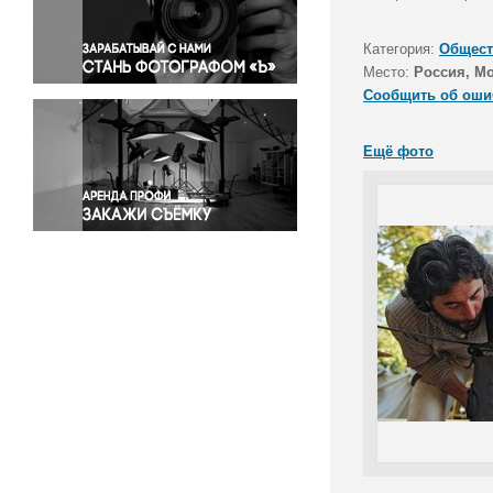
Правосудие
Происшествия и конфликты
Категория:
Общест
Религия
Место:
Россия, М
Сообщить об оши
Светская жизнь
Спорт
Ещё фото
Экология
Экономика и бизнес