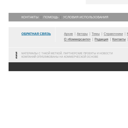
КОНТАКТЫ
ПОМОЩЬ
УСЛОВИЯ ИСПОЛЬЗОВАНИЯ
ОБРАТНАЯ СВЯЗЬ
Архив
Авторы
Темы
Справочники
О «Коммерсанте»
Редакция
Контакты
МАТЕРИАЛЫ С ТАКОЙ МЕТКОЙ, ПАРТНЕРСКИЕ ПРОЕКТЫ И НОВОСТИ
КОМПАНИЙ ОПУБЛИКОВАНЫ НА КОММЕРЧЕСКОЙ ОСНОВЕ