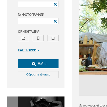
№ ФОТОГРАФИИ
ОРИЕНТАЦИЯ
КАТЕГОРИИ
Армия и ВПК
Досуг, туризм и отдых
Найти
Культура
Медицина
Сбросить фильтр
Наука
Образование
Общество
Окружающая среда
Политика
Исторический фест