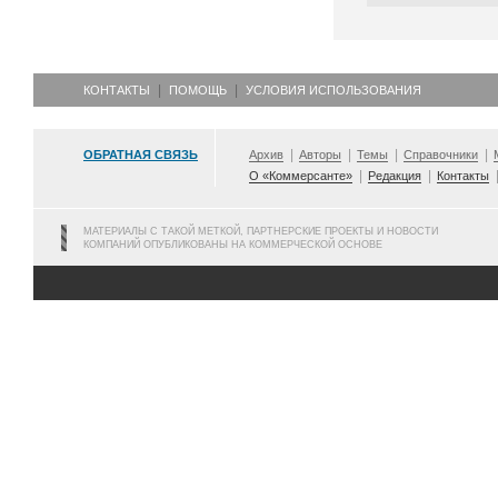
КОНТАКТЫ
ПОМОЩЬ
УСЛОВИЯ ИСПОЛЬЗОВАНИЯ
ОБРАТНАЯ СВЯЗЬ
Архив
Авторы
Темы
Справочники
О «Коммерсанте»
Редакция
Контакты
МАТЕРИАЛЫ С ТАКОЙ МЕТКОЙ, ПАРТНЕРСКИЕ ПРОЕКТЫ И НОВОСТИ
КОМПАНИЙ ОПУБЛИКОВАНЫ НА КОММЕРЧЕСКОЙ ОСНОВЕ