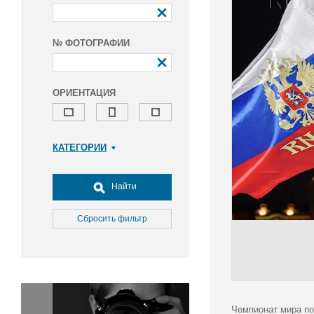
№ ФОТОГРАФИИ
ОРИЕНТАЦИЯ
КАТЕГОРИИ
Армия и ВПК
Досуг, туризм и отдых
Найти
Культура
Медицина
Сбросить фильтр
Наука
Образование
Общество
Окружающая среда
Политика
Чемпионат мира по