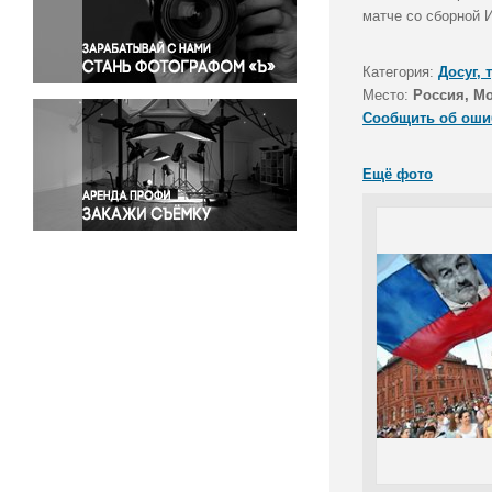
Правосудие
матче со сборной 
Происшествия и конфликты
Религия
Категория:
Досуг, 
Место:
Россия, М
Светская жизнь
Сообщить об оши
Спорт
Экология
Ещё фото
Экономика и бизнес