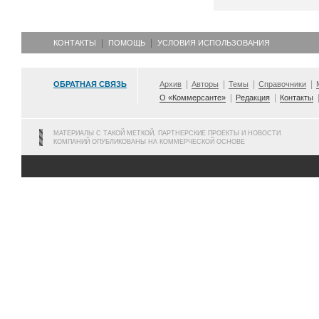
КОНТАКТЫ
ПОМОЩЬ
УСЛОВИЯ ИСПОЛЬЗОВАНИЯ
ОБРАТНАЯ СВЯЗЬ
Архив
Авторы
Темы
Справочники
О «Коммерсанте»
Редакция
Контакты
МАТЕРИАЛЫ С ТАКОЙ МЕТКОЙ, ПАРТНЕРСКИЕ ПРОЕКТЫ И НОВОСТИ
КОМПАНИЙ ОПУБЛИКОВАНЫ НА КОММЕРЧЕСКОЙ ОСНОВЕ