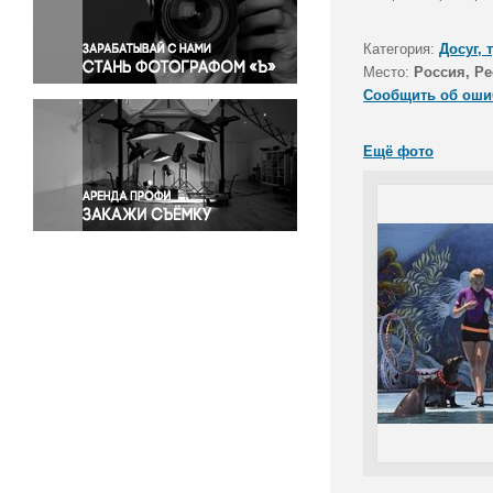
Правосудие
Происшествия и конфликты
Категория:
Досуг, 
Религия
Место:
Россия, Р
Сообщить об оши
Светская жизнь
Спорт
Ещё фото
Экология
Экономика и бизнес