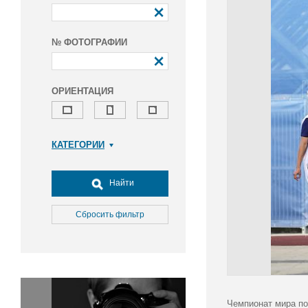
№ ФОТОГРАФИИ
ОРИЕНТАЦИЯ
КАТЕГОРИИ
Армия и ВПК
Досуг, туризм и отдых
Найти
Культура
Медицина
Сбросить фильтр
Наука
Образование
Общество
Окружающая среда
Политика
Чемпионат мира по