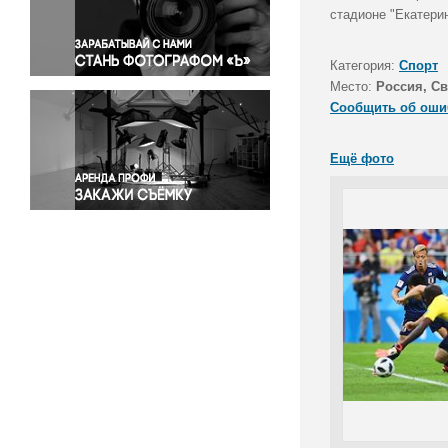
Правосудие
стадионе "Екатери
Происшествия и конфликты
Религия
Категория:
Спорт
Место:
Россия, Св
Светская жизнь
Сообщить об оши
Спорт
Экология
Ещё фото
Экономика и бизнес