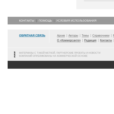
КОНТАКТЫ
ПОМОЩЬ
УСЛОВИЯ ИСПОЛЬЗОВАНИЯ
ОБРАТНАЯ СВЯЗЬ
Архив
Авторы
Темы
Справочники
О «Коммерсанте»
Редакция
Контакты
МАТЕРИАЛЫ С ТАКОЙ МЕТКОЙ, ПАРТНЕРСКИЕ ПРОЕКТЫ И НОВОСТИ
КОМПАНИЙ ОПУБЛИКОВАНЫ НА КОММЕРЧЕСКОЙ ОСНОВЕ