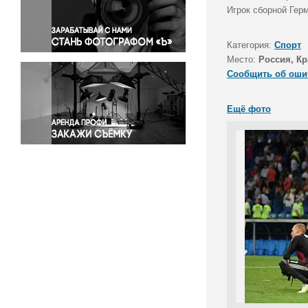
Правосудие
Игрок сборной Гер
Происшествия и конфликты
Религия
Категория:
Спорт
Место:
Россия, Кр
Светская жизнь
Сообщить об оши
Спорт
Экология
Ещё фото
Экономика и бизнес