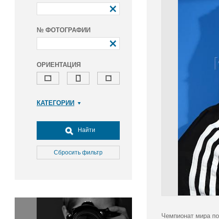
№ ФОТОГРАФИИ
ОРИЕНТАЦИЯ
КАТЕГОРИИ
Армия и ВПК
Досуг, туризм и отдых
Найти
Культура
Медицина
Сбросить фильтр
Наука
Образование
Общество
Окружающая среда
Политика
Чемпионат мира по