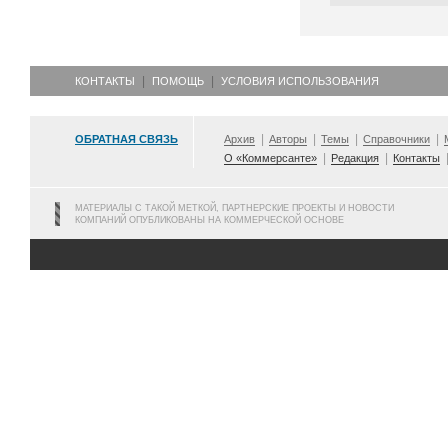
КОНТАКТЫ
ПОМОЩЬ
УСЛОВИЯ ИСПОЛЬЗОВАНИЯ
ОБРАТНАЯ СВЯЗЬ
Архив
Авторы
Темы
Справочники
О «Коммерсанте»
Редакция
Контакты
МАТЕРИАЛЫ С ТАКОЙ МЕТКОЙ, ПАРТНЕРСКИЕ ПРОЕКТЫ И НОВОСТИ
КОМПАНИЙ ОПУБЛИКОВАНЫ НА КОММЕРЧЕСКОЙ ОСНОВЕ