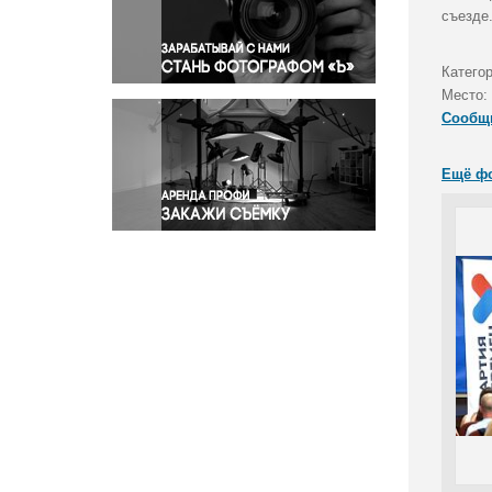
Правосудие
съезде
Происшествия и конфликты
Религия
Катего
Место:
Светская жизнь
Сообщ
Спорт
Экология
Ещё ф
Экономика и бизнес