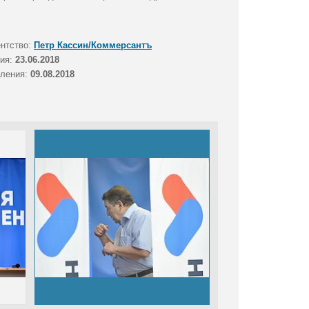
ентство:
Петр Кассин/Коммерсантъ
тия:
23.06.2018
вления:
09.08.2018