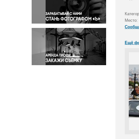
Правосудие
Происшествия и конфликты
Катего
Религия
Место:
Сообщ
Светская жизнь
Спорт
Ещё ф
Экология
Экономика и бизнес