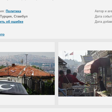
рия:
Политика
Автор и аг
Турция, Стамбул
Дата собы
ить об ошибке
Дата доба
ото