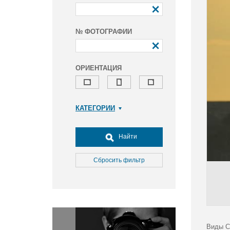
№ ФОТОГРАФИИ
ОРИЕНТАЦИЯ
КАТЕГОРИИ
Армия и ВПК
Досуг, туризм и отдых
Найти
Культура
Медицина
Сбросить фильтр
Наука
Образование
Общество
Окружающая среда
Политика
Виды С