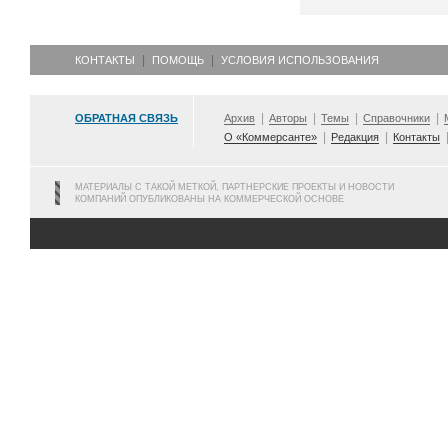
КОНТАКТЫ
ПОМОЩЬ
УСЛОВИЯ ИСПОЛЬЗОВАНИЯ
ОБРАТНАЯ СВЯЗЬ
Архив
Авторы
Темы
Справочники
О «Коммерсанте»
Редакция
Контакты
МАТЕРИАЛЫ С ТАКОЙ МЕТКОЙ, ПАРТНЕРСКИЕ ПРОЕКТЫ И НОВОСТИ
КОМПАНИЙ ОПУБЛИКОВАНЫ НА КОММЕРЧЕСКОЙ ОСНОВЕ