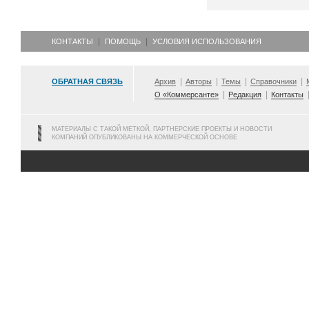
КОНТАКТЫ
ПОМОЩЬ
УСЛОВИЯ ИСПОЛЬЗОВАНИЯ
ОБРАТНАЯ СВЯЗЬ
Архив
Авторы
Темы
Справочники
О «Коммерсанте»
Редакция
Контакты
МАТЕРИАЛЫ С ТАКОЙ МЕТКОЙ, ПАРТНЕРСКИЕ ПРОЕКТЫ И НОВОСТИ
КОМПАНИЙ ОПУБЛИКОВАНЫ НА КОММЕРЧЕСКОЙ ОСНОВЕ