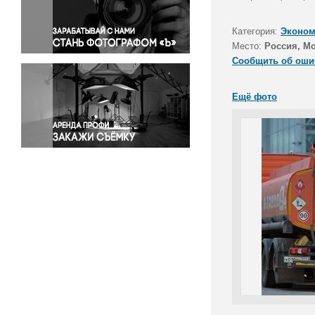
Правосудие
Происшествия и конфликты
Категория:
Эконом
Религия
Место:
Россия, М
Сообщить об оши
Светская жизнь
Спорт
Ещё фото
Экология
Экономика и бизнес