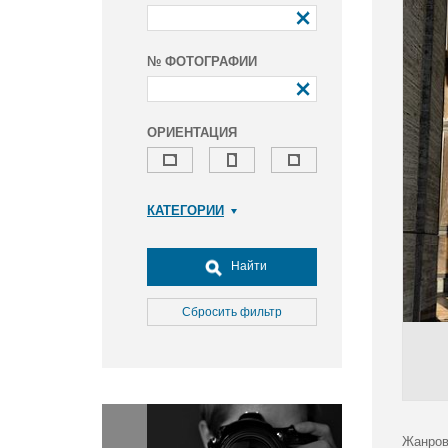
№ ФОТОГРАФИИ
ОРИЕНТАЦИЯ
КАТЕГОРИИ
Армия и ВПК
Досуг, туризм и отдых
Найти
Культура
Медицина
Сбросить фильтр
Наука
Образование
Общество
Окружающая среда
Политика
Жанров