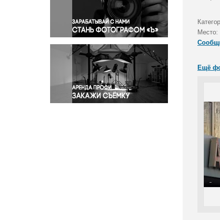
Правосудие
Происшествия и конфликты
Катего
Религия
Место:
Сообщ
Светская жизнь
Спорт
Ещё ф
Экология
Экономика и бизнес