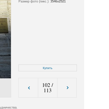
Размер фото (пикс.):
3546x2521
Купить
102
/
113
удничества.