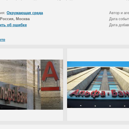
рия:
Окружающая среда
Автор и аг
Россия, Москва
Дата собы
ить об ошибке
Дата доба
ото